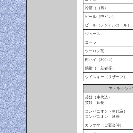
冷酒（白鶴）
ビール（中ビン）
ビール（ノンアルコール）
ジュース
コーラ
ウーロン茶
酎ハイ（300ml）
焼酎（一刻者等）
ウイスキー（リザーブ）
アトラクショ
芸妓（車代込）
芸妓 延長
コンパニオン（車代込）
コンパニオン 延長
カラオケ（ご宴会時）