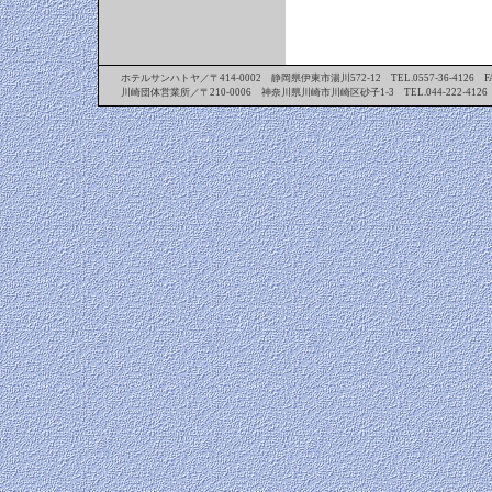
ホテルサンハトヤ／〒414-0002 静岡県伊東市湯川572-12 TEL.0557-36-4126 FAX.
川崎団体営業所／〒210-0006 神奈川県川崎市川崎区砂子1-3 TEL.044-222-4126