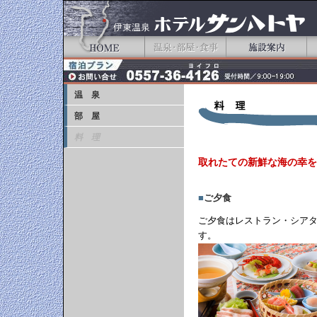
温 泉
部 屋
料 理
取れたての新鮮な海の幸を
■
ご夕食
ご夕食はレストラン・シア
す。