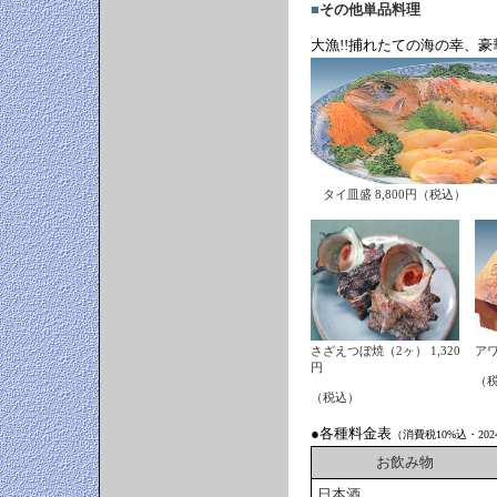
■
その他単品料理
大漁!!捕れたての海の幸、
タイ皿盛 8,800円（税込）
さざえつぼ焼（2ヶ） 1,320
アワ
円
（
（税込）
●各種料金表
（消費税10%込・202
お飲み物
日本酒