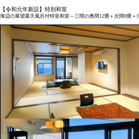
【令和元年新設】特別和室
海辺の展望露天風呂付特室和室～三間の奥間12畳＋次間8畳＋洋